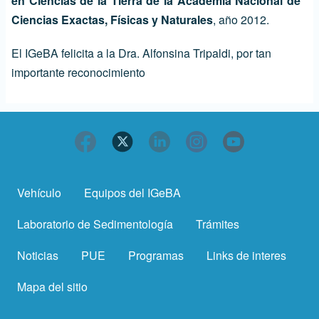
en Ciencias de la Tierra de la Academia Nacional de
Ciencias Exactas, Físicas y Naturales
, año 2012.
El IGeBA felicita a la Dra. Alfonsina Tripaldi, por tan
importante reconocimiento
Vehículo
Equipos del IGeBA
Comunidad
IGeBA
Laboratorio de Sedimentología
Trámites
Noticias
PUE
Programas
Links de interes
Mapa del sitio