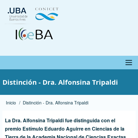
Skip
to
main
content
Main
Distinción - Dra. Alfonsina Tripaldi
menu
Inicio
Distinción - Dra. Alfonsina Tripaldi
Ruta
de
La Dra. Alfonsina Tripaldi fue distinguida con el
navegación
premio Estímulo Eduardo Aguirre en Ciencias de la
Tierra de la Academia Nacional de Ciencias Exactas,